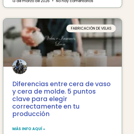
13 de marzo de 2026
No hay comentarios
FABRICACIÓN DE VELAS
Diferencias entre cera de vaso
y cera de molde. 5 puntos
clave para elegir
correctamente en tu
producción
MÁS INFO AQUÍ »