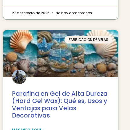
27 de febrero de 2026
No hay comentarios
FABRICACIÓN DE VELAS
Parafina en Gel de Alta Dureza
(Hard Gel Wax): Qué es, Usos y
Ventajas para Velas
Decorativas
MÁS INFO AQUÍ »