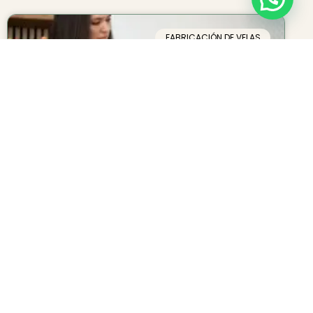
FABRICACIÓN DE VELAS
Por qué es esencial usar una
pistola de calor en la
fabricación de velas: guía
para acabados profesionales
MÁS INFO AQUÍ »
9 de agosto de 2025
No hay comentarios