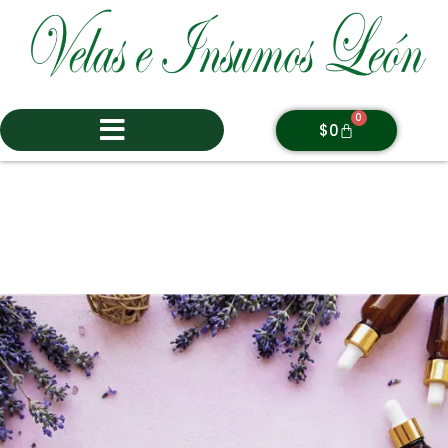
0
$
0