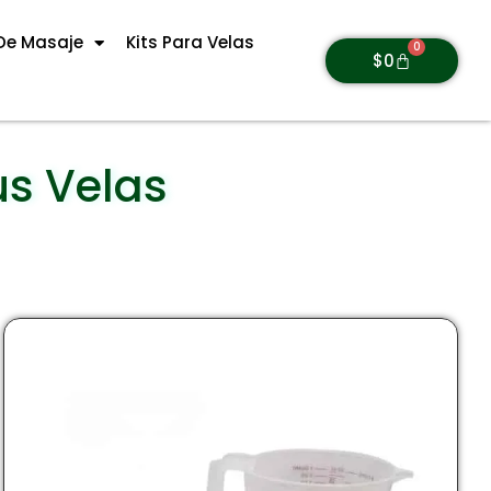
De Masaje
Kits Para Velas
0
$
0
us Velas