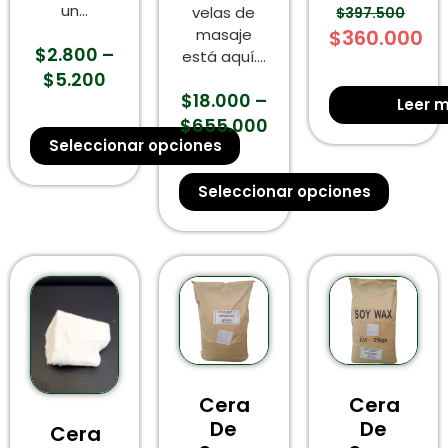
un...
velas de
$
397.500
masaje
$
360.000
$
2.800
–
está aquí....
$
5.200
$
18.000
–
Leer 
$
655.000
Seleccionar opciones
Seleccionar opciones
Cera
Cera
De
De
Cera