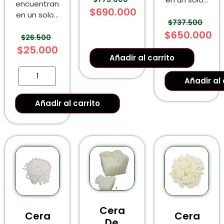
encuentran
$
690.000
en un solo...
$
737.500
$
650.000
$
26.500
$
25.000
Añadir al carrito
Añadir al 
Añadir al carrito
Cera
Cera
Cera
De