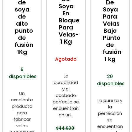
de
De
Soya
soya
Soya
En
de
Para
Bloque
alto
Velas
Para
punto
Bajo
Velas-
de
Punto
1 Kg
fusión
de
1Kg
fusión
1 kg
Agotado
9
La
disponibles
20
durabilidad
disponibles
y el
Un
acabado
excelente
La pureza y
perfecto se
producto
la
encuentran
para
perfección
en un...
fabricar
se
velas
encuentran
$
44.600