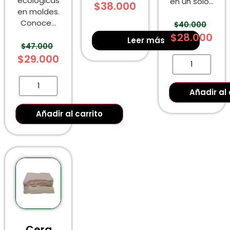
ecológicas
en un solo...
$
38.000
en moldes.
Conoce...
$
40.000
$
28.000
Leer más
$
47.000
$
29.000
Añadir al 
Añadir al carrito
Cera