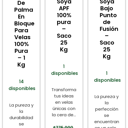
Soya
Soya
De
APF
Bajo
Palma
100%
Punto
En
pura
de
Bloque
–
Fusión
Para
Saco
–
Velas
25
Saco
100%
Kg
25
Pura
Kg
– 1
Kg
1
disponibles
1
disponibles
14
disponibles
Transforma
tus ideas
La pureza y
en velas
la
La pureza y
únicas con
perfección
la
la cera de...
se
durabilidad
encuentran
se
$
775.000
en un solo...