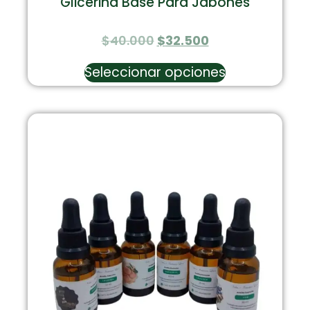
Glicerina Base Para Jabones
$
40.000
$
32.500
Seleccionar opciones