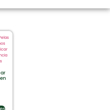
car
gen
nes