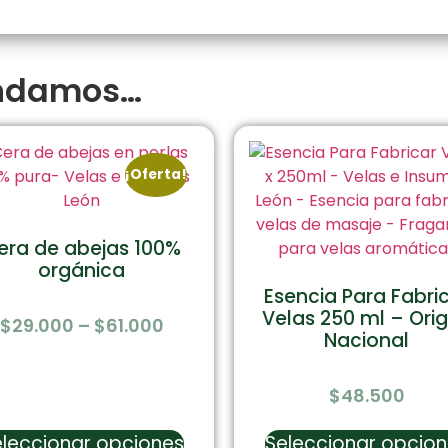
endamos…
¡Oferta!
era de abejas 100%
orgánica
Esencia Para Fabri
Velas 250 ml – Ori
$
29.000
–
$
61.000
Nacional
$
48.500
leccionar opciones
Seleccionar opcio