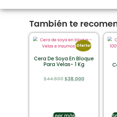
También te recom
¡Oferta!
Cera De Soya En Bloque
Para Velas- 1 Kg
C
$
44.600
$
38.000
Leer más
Se