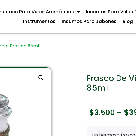
nsumos Para Velas Aromáticas
Insumos Para Velas 
Instrumentos
Insumos Para Jabones
Blog
pa a Presión 85ml
Frasco De V
85ml
$
3.500
–
$
3
Un hermoso frasco 