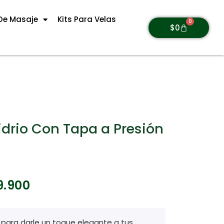
De Masaje
Kits Para Velas
0
$
0
idrio Con Tapa a Presión
9.900
para darle un toque elegante a tus