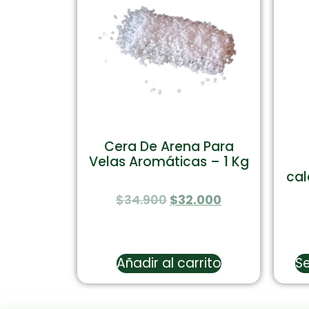
Cera De Arena Para
Velas Aromáticas – 1 Kg
cal
$
34.900
$
32.000
Añadir al carrito
Se