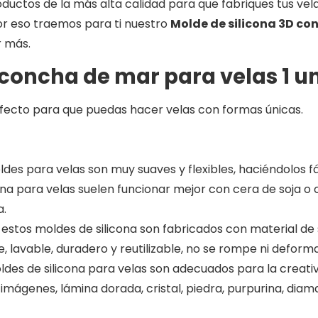
ductos de la más alta calidad para que fabriques tus ve
or eso traemos para ti nuestro
Molde de silicona 3D co
r más.
 concha de mar para velas 1 u
rfecto para que puedas hacer velas con formas únicas.
ldes para velas son muy suaves y flexibles, haciéndolos 
icona para velas suelen funcionar mejor con cera de soja 
a.
d: estos moldes de silicona son fabricados con material de 
ve, lavable, duradero y reutilizable, no se rompe ni defor
oldes de silicona para velas son adecuados para la crea
genes, lámina dorada, cristal, piedra, purpurina, diaman