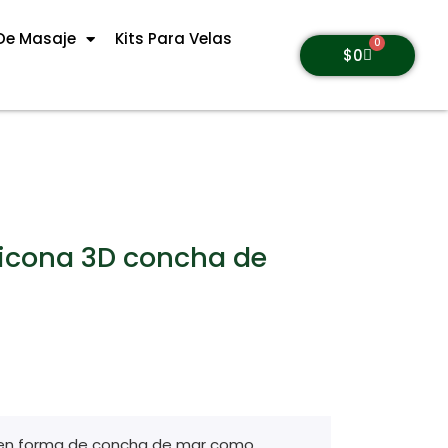
De Masaje
Kits Para Velas
0
$
0
licona 3D concha de
 en forma de concha de mar como