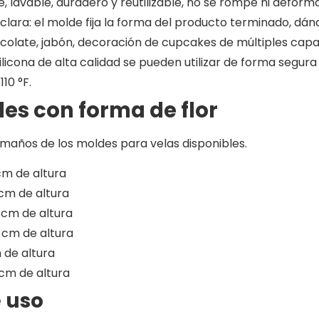
ve, lavable, duradero y reutilizable, no se rompe ni defor
clara: el molde fija la forma del producto terminado, dán
colate, jabón, decoración de cupcakes de múltiples capa
silicona de alta calidad se pueden utilizar de forma segu
10 °F.
des
con forma de flor
amaños de los moldes para velas disponibles.
 cm de altura
 cm de altura
 cm de altura
2 cm de altura
 de altura
 cm de altura
 uso