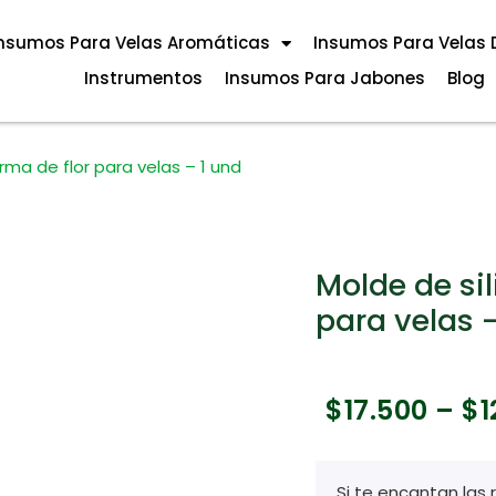
nsumos Para Velas Aromáticas
Insumos Para Velas 
Instrumentos
Insumos Para Jabones
Blog
rma de flor para velas – 1 und
Molde de si
para velas 
$
17.500
–
$
1
Si te encantan las 