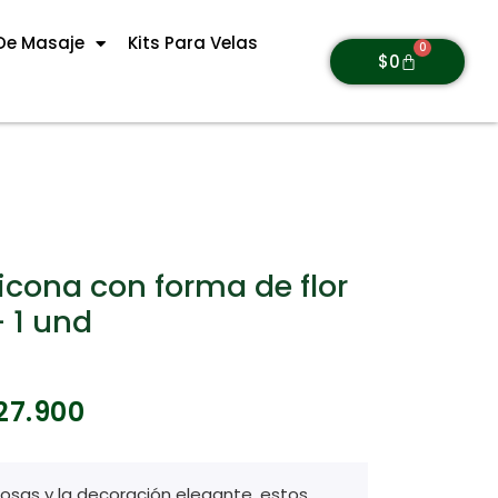
De Masaje
Kits Para Velas
0
$
0
licona con forma de flor
– 1 und
27.900
rosas y la decoración elegante, estos