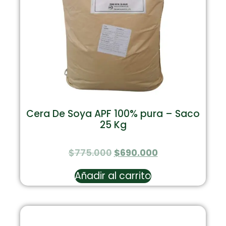
Cera De Soya APF 100% pura – Saco
25 Kg
$
775.000
$
690.000
Añadir al carrito