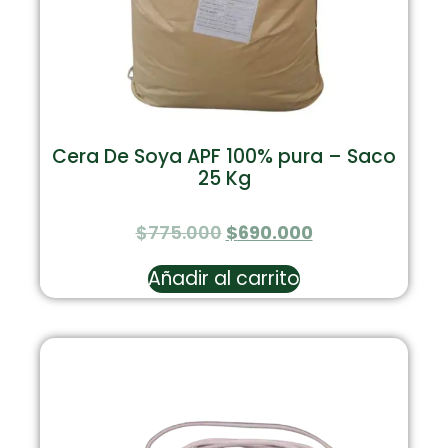
Cera De Soya APF 100% pura – Saco
25 Kg
$
775.000
$
690.000
Añadir al carrito