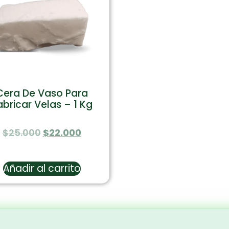
Cera De Vaso Para
abricar Velas – 1 Kg
$
25.000
$
22.000
Añadir al carrito