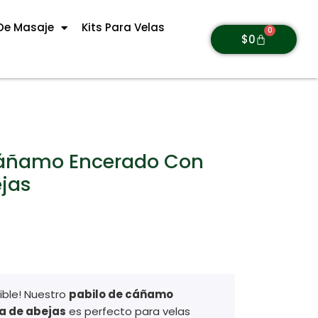
De Masaje
Kits Para Velas
0
$
0
Cáñamo Encerado Con
jas
ible! Nuestro
pabilo de cáñamo
a de abejas
es perfecto para velas