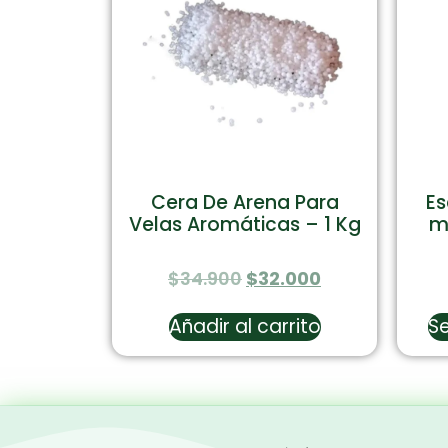
Cera De Arena Para
Es
Velas Aromáticas – 1 Kg
m
$
34.900
$
32.000
Añadir al carrito
Se