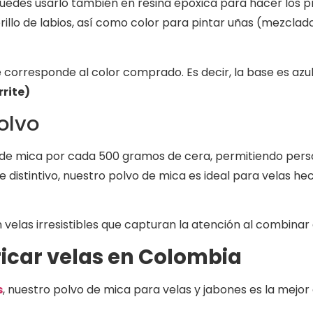
uedes usarlo también en resina epóxica para hacer los pr
rillo de labios, así como color para pintar uñas (mezcl
corresponde al color comprado. Es decir, la base es azul, 
rrite)
olvo
e mica por cada 500 gramos de cera, permitiendo personal
distintivo, nuestro polvo de mica es ideal para velas hec
velas irresistibles que capturan la atención al combina
icar velas en Colombia
s
, nuestro polvo de mica para velas y jabones es la mejo