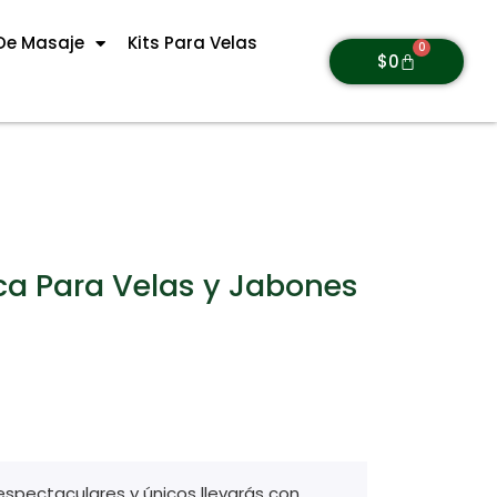
De Masaje
Kits Para Velas
0
$
0
ca Para Velas y Jabones
espectaculares y únicos llevarás con