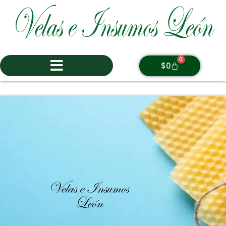
0
$
0