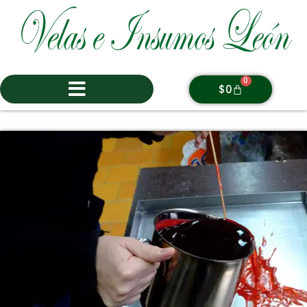
0
$
0