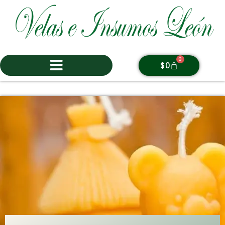
0
$
0