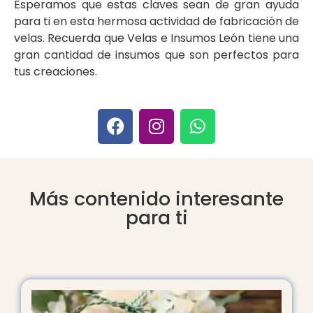
Esperamos que estas claves sean de gran ayuda
para ti en esta hermosa actividad de fabricación de
velas. Recuerda que Velas e Insumos León tiene una
gran cantidad de insumos que son perfectos para
tus creaciones.
moldes para velas colombiamoldes para velas colombiamoldes para velas colombiamoldes para velas colombiamoldes para velas colombiamoldes para velas colombiamoldes para velas colombiamoldes para velas colombiamoldes para velas colombia
Más contenido interesante
para ti