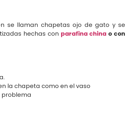
én se llaman chapetas ojo de gato y se
matizadas hechas con
parafina china
o con
a.
o en la chapeta como en el vaso
in problema