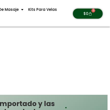
De Masaje
Kits Para Velas
0
$
0
importado y las