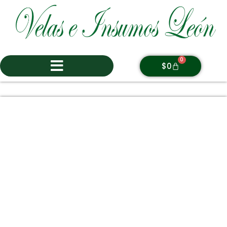
0
$
0